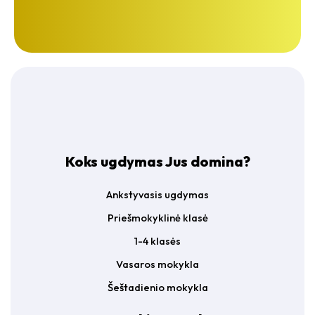
a
g
s
r
*
e
e
m
e
n
t
*
Koks ugdymas Jus domina?
Ankstyvasis ugdymas
Priešmokyklinė klasė
1-4 klasės
Vasaros mokykla
Šeštadienio mokykla