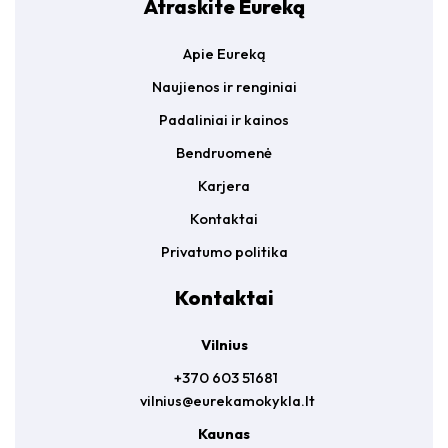
Atraskite Eureką
Apie Eureką
Naujienos ir renginiai
Padaliniai ir kainos
Bendruomenė
Karjera
Kontaktai
Privatumo politika
Kontaktai
Vilnius
+370 603 51681
vilnius@eurekamokykla.lt
Kaunas