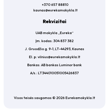
+370 657 88810
kaunas@eurekamokykla.lt
Rekvizitai
UAB mokykla „Eureka“
Įm. kodas: 304 837 382
J. Gruodžio g. 9-1, LT-44293, Kaunas
El. p:
vilnius@eurekamokykla.lt
Bankas: AB bankas Luminor bank
A/s.: LT344010051005426837
Visos teisės saugomos © 2026 Eurekamokykla.lt