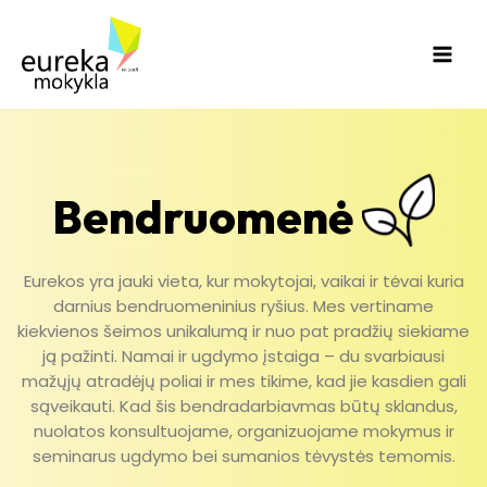
Pereiti
Main
prie
Men
turinio
Bendruomenė
Eurekos yra jauki vieta, kur mokytojai, vaikai ir tėvai kuria
darnius bendruomeninius ryšius. Mes vertiname
kiekvienos šeimos unikalumą ir nuo pat pradžių siekiame
ją pažinti. Namai ir ugdymo įstaiga – du svarbiausi
mažųjų atradėjų poliai ir mes tikime, kad jie kasdien gali
sąveikauti. Kad šis bendradarbiavmas būtų sklandus,
nuolatos konsultuojame, organizuojame mokymus ir
seminarus ugdymo bei sumanios tėvystės temomis.