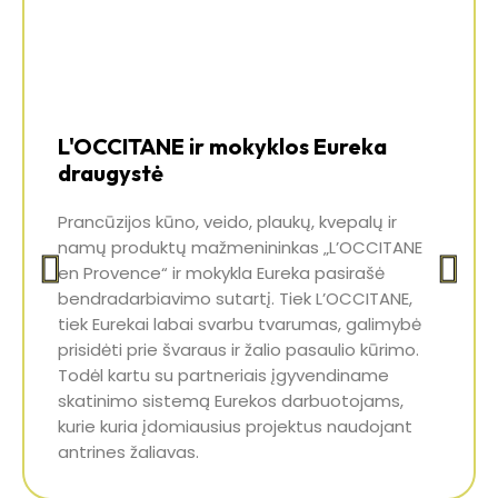
L'OCCITANE ir mokyklos Eureka
draugystė
Prancūzijos kūno, veido, plaukų, kvepalų ir
namų produktų mažmenininkas „L’OCCITANE
en Provence“ ir mokykla Eureka pasirašė
bendradarbiavimo sutartį. Tiek L’OCCITANE,
tiek Eurekai labai svarbu tvarumas, galimybė
prisidėti prie švaraus ir žalio pasaulio kūrimo.
Todėl kartu su partneriais įgyvendiname
skatinimo sistemą Eurekos darbuotojams,
kurie kuria įdomiausius projektus naudojant
antrines žaliavas.