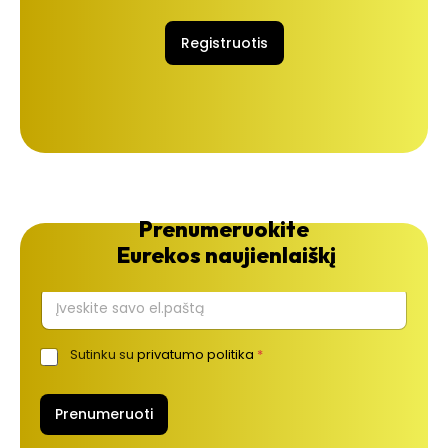
Registruotis
Prenumeruokite
Eurekos naujienlaiškį
E
l
.
Sutinku su
privatumo politika
*
G
p
D
a
P
š
R
Prenumeruoti
t
A