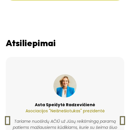
Atsiliepimai
Asta Speičytė Radzevičienė
Asociacijos "Neišnešiotukas" prezidentė
P
N
Tariame nuoširdų AČIŪ už Jūsų reikšmingą paramą
r
e
patiems mažiausiems kūdikiams, kurie su šeima šiuo