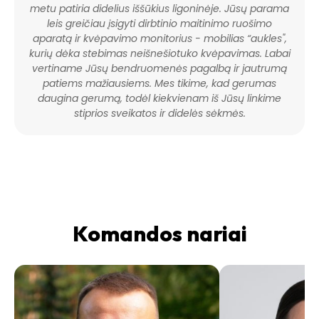
e
x
metu patiria didelius iššūkius ligoninėje. Jūsų parama
v
t
leis greičiau įsigyti dirbtinio maitinimo ruošimo
i
aparatą ir kvėpavimo monitorius - mobilias “aukles",
o
kurių dėka stebimas neišnešiotuko kvėpavimas. Labai
u
vertiname Jūsų bendruomenės pagalbą ir jautrumą
s
patiems mažiausiems. Mes tikime, kad gerumas
daugina gerumą, todėl kiekvienam iš Jūsų linkime
stiprios sveikatos ir didelės sėkmės.
Komandos nariai