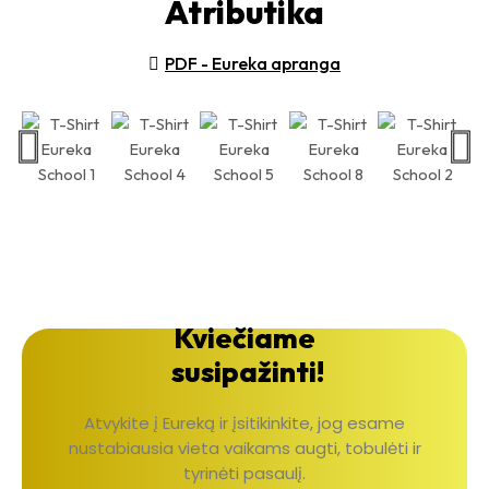
Atributika
PDF - Eureka apranga
Kviečiame
susipažinti!
Atvykite į Eureką ir įsitikinkite, jog esame
nustabiausia vieta vaikams augti, tobulėti ir
tyrinėti pasaulį.