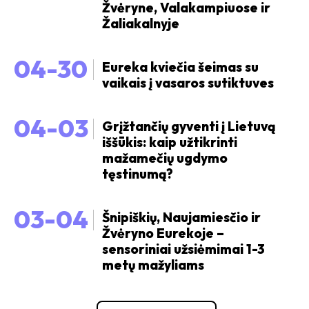
Žvėryne, Valakampiuose ir
Žaliakalnyje
04-30
Eureka kviečia šeimas su
vaikais į vasaros sutiktuves
04-03
Grįžtančių gyventi į Lietuvą
iššūkis: kaip užtikrinti
mažamečių ugdymo
tęstinumą?
03-04
Šnipiškių, Naujamiesčio ir
Žvėryno Eurekoje –
sensoriniai užsiėmimai 1-3
metų mažyliams