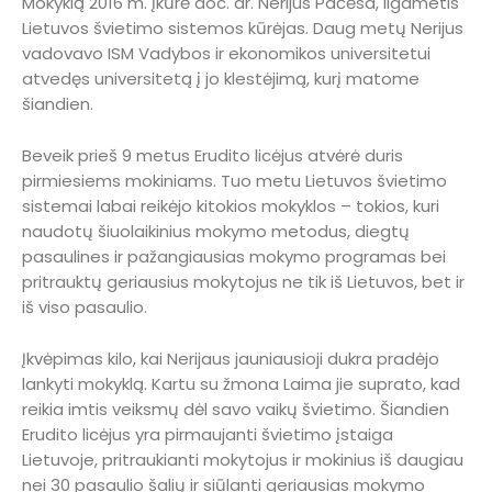
Mokyklą 2016 m. įkūrė doc. dr. Nerijus Pačėsa, ilgametis
Lietuvos švietimo sistemos kūrėjas. Daug metų Nerijus
vadovavo ISM Vadybos ir ekonomikos universitetui
atvedęs universitetą į jo klestėjimą, kurį matome
šiandien.
Beveik prieš 9 metus Erudito licėjus atvėrė duris
pirmiesiems mokiniams. Tuo metu Lietuvos švietimo
sistemai labai reikėjo kitokios mokyklos – tokios, kuri
naudotų šiuolaikinius mokymo metodus, diegtų
pasaulines ir pažangiausias mokymo programas bei
pritrauktų geriausius mokytojus ne tik iš Lietuvos, bet ir
iš viso pasaulio.
Įkvėpimas kilo, kai Nerijaus jauniausioji dukra pradėjo
lankyti mokyklą. Kartu su žmona Laima jie suprato, kad
reikia imtis veiksmų dėl savo vaikų švietimo. Šiandien
Erudito licėjus yra pirmaujanti švietimo įstaiga
Lietuvoje, pritraukianti mokytojus ir mokinius iš daugiau
nei 30 pasaulio šalių ir siūlanti geriausias mokymo