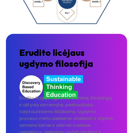
Erudito licėjaus
ugdymo filosofija
Erudito licėjuje ugdome smalsią, kūrybingą
ir aktyvią asmenybę, pasiruošusią
tarptautiniams iššūkiams. Ugdymo
proceso metu siekiame atskleisti ir stiprinti
asmens laimei ir sėkmei svarbius
gebėjimus, siekiame ugdyti analitinį ir