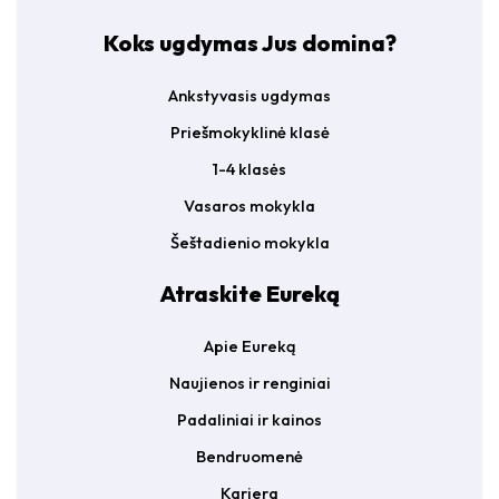
Koks ugdymas Jus domina?
Ankstyvasis ugdymas
Priešmokyklinė klasė
1-4 klasės
Vasaros mokykla
Šeštadienio mokykla
Atraskite Eureką
Apie Eureką
Naujienos ir renginiai
Padaliniai ir kainos
Bendruomenė
Karjera