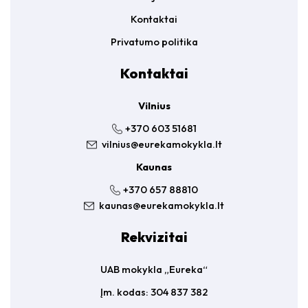
Kontaktai
Privatumo politika
Kontaktai
Vilnius
+370 603 51681
vilnius@eurekamokykla.lt
Kaunas
+370 657 88810
kaunas@eurekamokykla.lt
Rekvizitai
UAB mokykla „Eureka“
Įm. kodas: 304 837 382