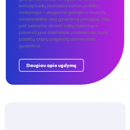
konceptualų jaunosios kartos požiūrį į
mokymąsi – diegiame gebėjimo mokytis
savarankiškai visą gyvenimą principus, taip
pat siekiame atrasti vaikų talentus ir
paversti juos išskirtiniais pasiekimais, kurie
padėtų stiprų pagrindą asmenybės
gyvenime.
Daugiau apie ugdymą