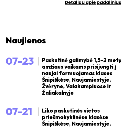
Detaliau apie padalinius
Naujienos
07-23
Paskutinė galimybė 1,5-2 metų
amžiaus vaikams prisijungti į
naujai formuojamas klases
Šnipiškėse, Naujamiestyje,
Žvėryne, Valakampiuose ir
Žaliakalnyje
07-21
Liko paskutinės vietos
priešmokyklinėse klasėse
Šnipiškėse, Naujamiestyje,