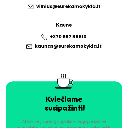
vilnius@eurekamokykla.lt
Kaune
+370 657 88810
kaunas@eurekamokykla.lt
Kviečiame
susipažinti!
Atvykite į Eureką ir įsitikinkite, jog esame
nustabiausia vieta vaikams augti, tobulėti ir