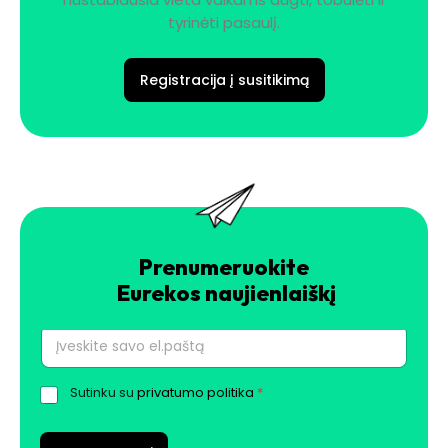
tyrinėti pasaulį.
Registracija į susitikimą
Prenumeruokite
Eurekos naujienlaiškį
E
l
.
Sutinku su
privatumo politika
*
G
p
D
a
P