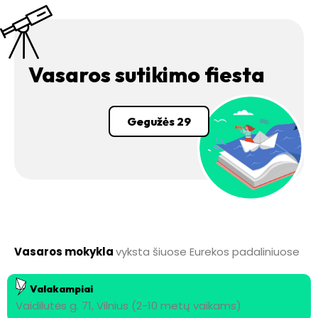
Vasaros sutikimo fiesta
Gegužės 29
Vasaros mokykla
vyksta šiuose Eurekos padaliniuose
Valakampiai
Vaidilutės g. 71, Vilnius (2-10 metų vaikams)