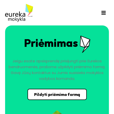
Pereiti
Main
prie
Men
turinio
Priėmimas
Jeigu esate apsisprendę prisijungti prie Eurekos
bendruomenės, prašome užpildyti priėmimo formą.
Gavę Jūsų kontaktus su Jumis susisieks mokyklos
vadybos komanda.
Pildyti priėmimo formą