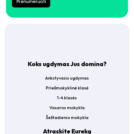
š
R
Prenumeruoti
t
A
a
g
s
r
*
e
e
m
e
n
t
*
Koks ugdymas Jus domina?
Ankstyvasis ugdymas
Priešmokyklinė klasė
1-4 klasės
Vasaros mokykla
Šeštadienio mokykla
Atraskite Eureką