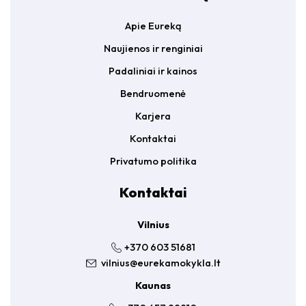
Apie Eureką
Naujienos ir renginiai
Padaliniai ir kainos
Bendruomenė
Karjera
Kontaktai
Privatumo politika
Kontaktai
Vilnius
+370 603 51681
vilnius@eurekamokykla.lt
Kaunas