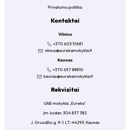
Privatumo politika
Kontaktai
Vilnius
+370 603 51681
vilnius@eurekamokykla.lt
Kaunas
+370 657 88810
kaunas@eurekamokykla.lt
Rekvizitai
UAB mokykla „Eureka“
Įm. kodas: 304 837 382
J. Gruodžio g. 9-1, LT-44293, Kaunas