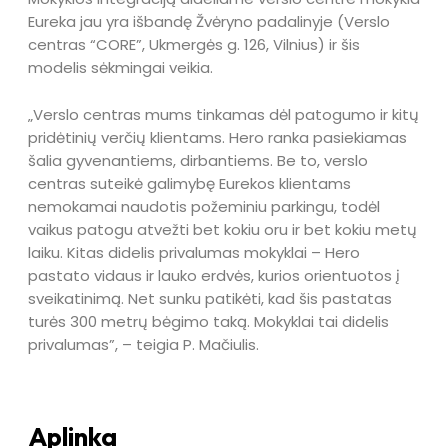
Eureka jau yra išbandę Žvėryno padalinyje (Verslo
centras “CORE”, Ukmergės g. 126, Vilnius) ir šis
modelis sėkmingai veikia.
„Verslo centras mums tinkamas dėl patogumo ir kitų
pridėtinių verčių klientams. Hero ranka pasiekiamas
šalia gyvenantiems, dirbantiems. Be to, verslo
centras suteikė galimybę Eurekos klientams
nemokamai naudotis požeminiu parkingu, todėl
vaikus patogu atvežti bet kokiu oru ir bet kokiu metų
laiku. Kitas didelis privalumas mokyklai – Hero
pastato vidaus ir lauko erdvės, kurios orientuotos į
sveikatinimą. Net sunku patikėti, kad šis pastatas
turės 300 metrų bėgimo taką. Mokyklai tai didelis
privalumas”, – teigia P. Mačiulis.
Aplinka