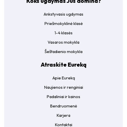
Koks ugdymas Jus domina?
Ankstyvasis ugdymas
Priešmokyklinė klasė
1-4 klasės
Vasaros mokykla
Šeštadienio mokykla
Atraskite Eureką
Apie Eureką
Naujienos ir renginiai
Padaliniai ir kainos
Bendruomenė
Karjera
Kontaktai