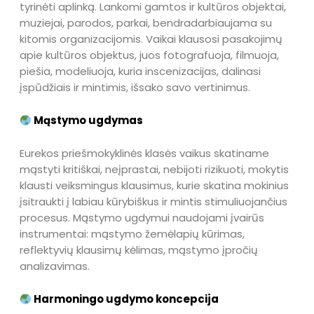
tyrinėti aplinką. Lankomi gamtos ir kultūros objektai,
muziejai, parodos, parkai, bendradarbiaujama su
kitomis organizacijomis. Vaikai klausosi pasakojimų
apie kultūros objektus, juos fotografuoja, filmuoja,
piešia, modeliuoja, kuria inscenizacijas, dalinasi
įspūdžiais ir mintimis, išsako savo vertinimus.
Mąstymo ugdymas
Eurekos priešmokyklinės klasės vaikus skatiname
mąstyti kritiškai, neįprastai, nebijoti rizikuoti, mokytis
klausti veiksmingus klausimus, kurie skatina mokinius
įsitraukti į labiau kūrybiškus ir mintis stimuliuojančius
procesus. Mąstymo ugdymui naudojami įvairūs
instrumentai: mąstymo žemėlapių kūrimas,
reflektyvių klausimų kėlimas, mąstymo įpročių
analizavimas.
Harmoningo ugdymo koncepcija