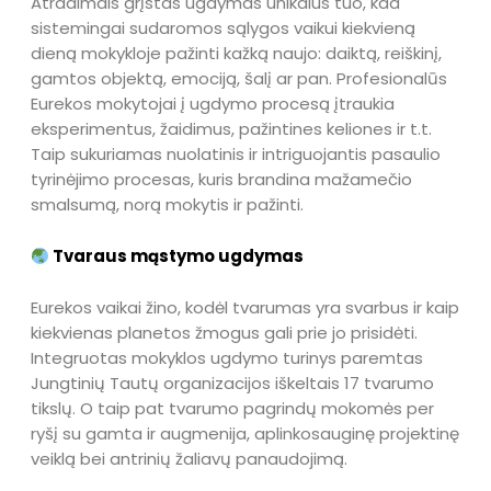
Atradimais grįstas ugdymas unikalus tuo, kad
sistemingai sudaromos sąlygos vaikui kiekvieną
dieną mokykloje pažinti kažką naujo: daiktą, reiškinį,
gamtos objektą, emociją, šalį ar pan. Profesionalūs
Eurekos mokytojai į ugdymo procesą įtraukia
eksperimentus, žaidimus, pažintines keliones ir t.t.
Taip sukuriamas nuolatinis ir intriguojantis pasaulio
tyrinėjimo procesas, kuris brandina mažamečio
smalsumą, norą mokytis ir pažinti.
Tvaraus mąstymo ugdymas
Eurekos vaikai žino, kodėl tvarumas yra svarbus ir kaip
kiekvienas planetos žmogus gali prie jo prisidėti.
Integruotas mokyklos ugdymo turinys paremtas
Jungtinių Tautų organizacijos iškeltais 17 tvarumo
tikslų. O taip pat tvarumo pagrindų mokomės per
ryšį su gamta ir augmenija, aplinkosauginę projektinę
veiklą bei antrinių žaliavų panaudojimą.