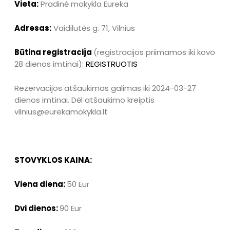
Vieta:
Pradinė mokykla Eureka
Adresas:
Vaidilutės g. 71, Vilnius
Būtina registracija
(registracijos priimamos iki kovo
28 dienos imtinai):
REGISTRUOTIS
Rezervacijos atšaukimas galimas iki 2024-03-27
dienos imtinai. Dėl atšaukimo kreiptis
vilnius@eurekamokykla.lt
STOVYKLOS KAINA:
Viena diena:
50 Eur
Dvi dienos:
90 Eur