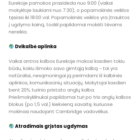
Eurekoje pamokos prasideda nuo 9:00 (vaikai
mokykloje laukiami nuo 7:30), o popamokinės veiklos
tęsiasi iki 18:00 val. Popamokinės veiklos yra įtrauktos
į ugdymo kainą, todėl papildomai mokėti tėvams
nereikia.
Dvikalbė aplinka
Vaikai antros kalbos Eurekoje mokosi kasdien tokiu
būdu, kokiu išmoko savo gimtąją kalbą ‒ tai yra
natūraliai, nesąmoningai ją perimdami iš kalbinės
aplinkos, komunikacinių situacijų. Mokytojai kasdien
bent 20% turinio pristato anglų kalba.
Priešmokyklinukai papildomai turi po tris anglų kalbos
blokus (po 1,5 val.) kiekvieną savaitę, kuriuose
mokinasi naudojant Cambridge vadovėlius.
Atradimais grįstas ugdymas