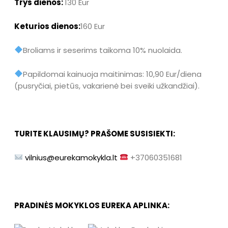
Trys dienos:
130 Eur
Keturios dienos:
160 Eur
Broliams ir seserims taikoma 10% nuolaida.
Papildomai kainuoja maitinimas: 10,90 Eur/diena
(pusryčiai, pietūs, vakarienė bei sveiki užkandžiai).
TURITE KLAUSIMŲ? PRAŠOME SUSISIEKTI:
vilnius@eurekamokykla.lt
+37060351681
PRADINĖS MOKYKLOS EUREKA APLINKA: