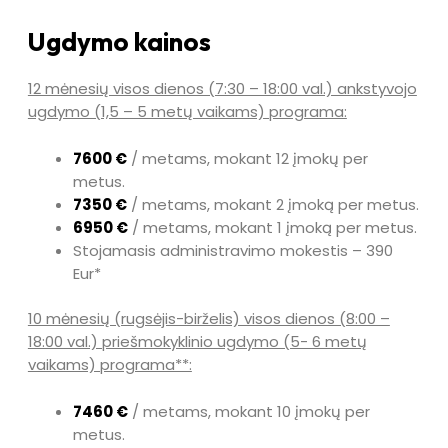
Ugdymo kainos
12 mėnesių visos dienos (7:30 – 18:00 val.) ankstyvojo
ugdymo (1,5 – 5 metų vaikams) programa:
7600 €
/ metams, mokant 12 įmokų per
metus.
7350 €
/ metams, mokant 2 įmoką per metus.
6950 €
/ metams, mokant 1 įmoką per metus.
Stojamasis administravimo mokestis – 390
Eur*
10 mėnesių (rugsėjis-birželis) visos dienos (8:00 –
18:00 val.) priešmokyklinio ugdymo (5- 6 metų
vaikams) programa**:
7460 €
/ metams, mokant 10 įmokų per
metus.