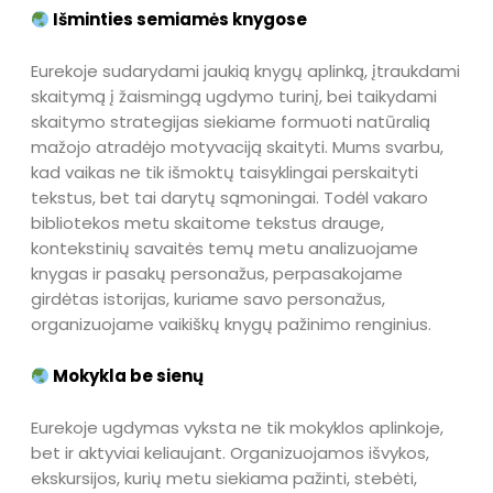
Išminties semiamės knygose
Eurekoje sudarydami jaukią knygų aplinką, įtraukdami
skaitymą į žaismingą ugdymo turinį, bei taikydami
skaitymo strategijas siekiame formuoti natūralią
mažojo atradėjo motyvaciją skaityti. Mums svarbu,
kad vaikas ne tik išmoktų taisyklingai perskaityti
tekstus, bet tai darytų sąmoningai. Todėl vakaro
bibliotekos metu skaitome tekstus drauge,
kontekstinių savaitės temų metu analizuojame
knygas ir pasakų personažus, perpasakojame
girdėtas istorijas, kuriame savo personažus,
organizuojame vaikiškų knygų pažinimo renginius.
Mokykla be sienų
Eurekoje ugdymas vyksta ne tik mokyklos aplinkoje,
bet ir aktyviai keliaujant. Organizuojamos išvykos,
ekskursijos, kurių metu siekiama pažinti, stebėti,