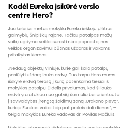
Kodėl Eureka įsikūrė verslo
centre Hero?
Jau kelerius metus mokykla Eureka ieškojo plėtros
galimybių Šnipiškių rajone. Tačiau patalpas mažų
vaikų ugdymo veiklai surasti nėra paprasta, nes
veiklos organizavimui būtinas uždaras ir vaikams
pritaikytas kiemas.
„Nedaug objektų Vilniuje, kurie gali šalia patalpų
pasiūlyti uždarą lauko erdvę. Tuo tarpu Hero mums
išskyrė erdvią terasą į kurią patenkama tiesiai iš
mokyklos patalpų. Didelis privalumas, kad ši lauko
erdvė yra atokiau nuo gatvių šurmulio bei orientuota
į savivaldybės įrengtą žaidimų zoną „Drakono pievą“,
kurioje Eurekos vaikai taip pat praleis dalį dienos”, –
teigia mokyklos Eureka vadovas dr. Povilas Mačiulis.
Mokyklos integraciją dideliame verslo centre mokykla