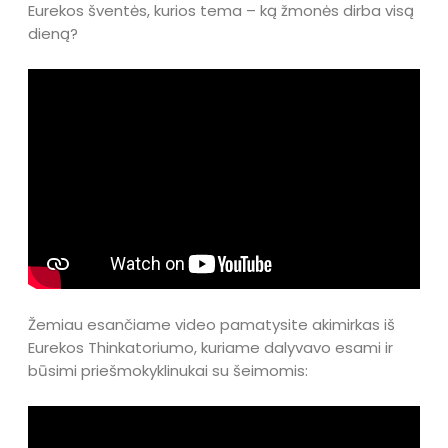
Eurekos šventės, kurios tema – ką žmonės dirba visą
dieną?
Žemiau esančiame video pamatysite akimirkas iš
Eurekos Thinkatoriumo, kuriame dalyvavo esami ir
būsimi priešmokyklinukai su šeimomis: