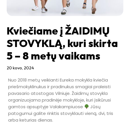
Kviečiame į ŽAIDIMŲ
STOVYKLĄ, kuri skirta
5 – 8 metų vaikams
20 kovo, 2024
Nuo 2018 metų veikianti Eureka mokykla kviečia
priešmokyklinukus ir pradinukus smagiai praleisti
pavasario atostogas Vilniuje. Žaidimų stovykla
organizuojama pradinėje mokykloje, kuri įsikūrusi
gamtos apsuptyje Valakampiuose
Jūsų
patogumui galite rinktis stovyklauti vieną, dvi, tris
arba keturias dienas.