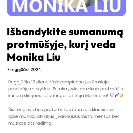
Išbandykite sumanumą
protmūšyje, kurį veda
Monika Liu
7 rugpjūčio, 2024
Rugpjūčio 12 dieną Valakampiuose įsikūrusioje
pradinėje mokykloje Eureka įvyks muzikinis protmūšis,
kuriam diriguos talentingoji atlikėja Monika Liu!
Šis renginys bus praturtintas įdomiais klausimais
apie muziką, atlikėjus, įvairiausius instrumentus bei
muzikos atsiradimą.