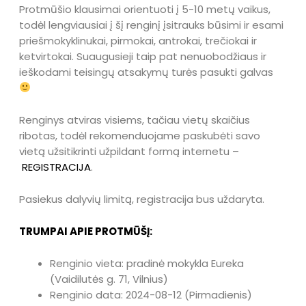
Protmūšio klausimai orientuoti į 5-10 metų vaikus,
todėl lengviausiai į šį renginį įsitrauks būsimi ir esami
priešmokyklinukai, pirmokai, antrokai, trečiokai ir
ketvirtokai. Suaugusieji taip pat nenuobodžiaus ir
ieškodami teisingų atsakymų turės pasukti galvas
Renginys atviras visiems, tačiau vietų skaičius
ribotas, todėl rekomenduojame paskubėti savo
vietą užsitikrinti užpildant formą internetu –
REGISTRACIJA
.
Pasiekus dalyvių limitą, registracija bus uždaryta.
TRUMPAI APIE PROTMŪŠĮ:
Renginio vieta: pradinė mokykla Eureka
(Vaidilutės g. 71, Vilnius)
Renginio data: 2024-08-12 (Pirmadienis)