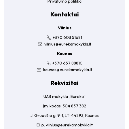
Privatumo politika
Kontaktai
Vilnius
+370 603 51681
vilnius@eurekamokykla.lt
Kaunas
+370 657 88810
kaunas@eurekamokykla.lt
Rekvizitai
UAB mokykla „Eureka“
Įm. kodas: 304 837 382
J. Gruodžio g. 9-1, LT-44293, Kaunas
El. p:
vilnius@eurekamokykla.lt