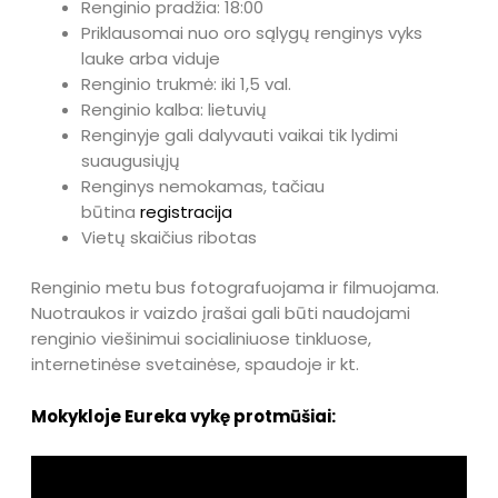
Renginio pradžia: 18:00
Priklausomai nuo oro sąlygų renginys vyks
lauke arba viduje
Renginio trukmė: iki 1,5 val.
Renginio kalba: lietuvių
Renginyje gali dalyvauti vaikai tik lydimi
suaugusiųjų
Renginys nemokamas, tačiau
būtina
registracija
Vietų skaičius ribotas
Renginio metu bus fotografuojama ir filmuojama.
Nuotraukos ir vaizdo įrašai gali būti naudojami
renginio viešinimui socialiniuose tinkluose,
internetinėse svetainėse, spaudoje ir kt.
Mokykloje Eureka vykę protmūšiai: