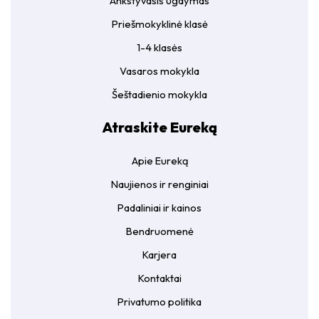
Ankstyvasis ugdymas
Priešmokyklinė klasė
1-4 klasės
Vasaros mokykla
Šeštadienio mokykla
Atraskite Eureką
Apie Eureką
Naujienos ir renginiai
Padaliniai ir kainos
Bendruomenė
Karjera
Kontaktai
Privatumo politika