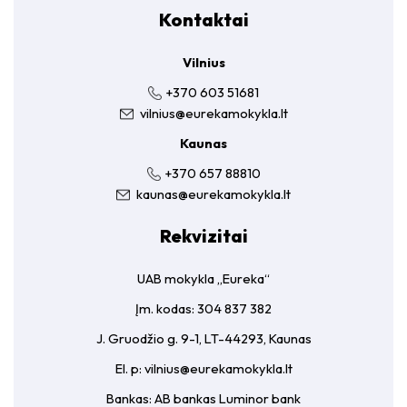
Kontaktai
Vilnius
+370 603 51681
vilnius@eurekamokykla.lt
Kaunas
+370 657 88810
kaunas@eurekamokykla.lt
Rekvizitai
UAB mokykla „Eureka“
Įm. kodas: 304 837 382
J. Gruodžio g. 9-1, LT-44293, Kaunas
El. p:
vilnius@eurekamokykla.lt
Bankas: AB bankas Luminor bank