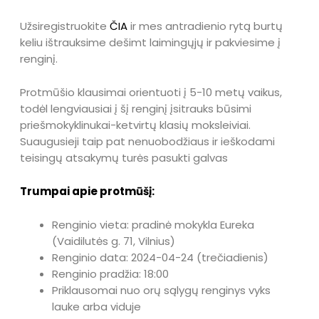
Užsiregistruokite
ČIA
ir mes antradienio rytą burtų
keliu ištrauksime dešimt laimingųjų ir pakviesime į
renginį.
Protmūšio klausimai orientuoti į 5-10 metų vaikus,
todėl lengviausiai į šį renginį įsitrauks būsimi
priešmokyklinukai-ketvirtų klasių moksleiviai.
Suaugusieji taip pat nenuobodžiaus ir ieškodami
teisingų atsakymų turės pasukti galvas
Trumpai apie protmūšį:
Renginio vieta: pradinė mokykla Eureka
(Vaidilutės g. 71, Vilnius)
Renginio data: 2024-04-24 (trečiadienis)
Renginio pradžia: 18:00
Priklausomai nuo orų sąlygų renginys vyks
lauke arba viduje