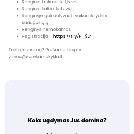
Renginio trukmė: iki 1,5 val.
Renginio kalba: lietuvių
Renginyje gali dalyvauti vaikai tik lydimi
suaugusiųjų
Renginys nemokamas
Registracija –
https://t.ly/P_9Lr
Turite klausimų? Prašome kreiptis
vilnius@eurekamokykla.lt
Koks ugdymas Jus domina?