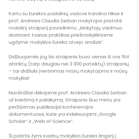
Kartu su Eurekos padalinių vadove Karolina Hikse ir
prof. Andreea Claudia Serban mokytojos pristatė
mokslinį straipsnį pavadinimu: „Mokytojų vaidmuo
skatinant tvarias praktikas priešmokykliniame
ugdyme: mokyklos Eureka atvejo analizė“.
Didžiuojamės jog šis straipsnis buvo vienas iš vos 164
atrinktų (tarp daugiau nei 3 000 pateiktų) straipsnių
– tai didžiulis įvertinimas mūsų mokytojoms ir mūsų
mokyklai!
Nuoširdžiai dėkojame prof. Andreea Claudia Serban
už kvietimą ir palaikymą. Straipsnis šiuo metu yra
peržiūrimas publikacijai konferencijos
dokumentuose, kurie yra indeksuojami „Google
Scholar“ ir „Web of Science“.
Ši patirtis žymi svarbų mokyklos Eureka žingsnį į