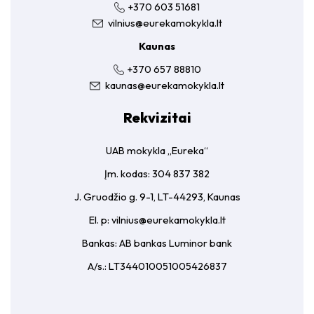
+370 603 51681
vilnius@eurekamokykla.lt
Kaunas
+370 657 88810
kaunas@eurekamokykla.lt
Rekvizitai
UAB mokykla „Eureka“
Įm. kodas: 304 837 382
J. Gruodžio g. 9-1, LT-44293, Kaunas
El. p:
vilnius@eurekamokykla.lt
Bankas: AB bankas Luminor bank
A/s.: LT344010051005426837