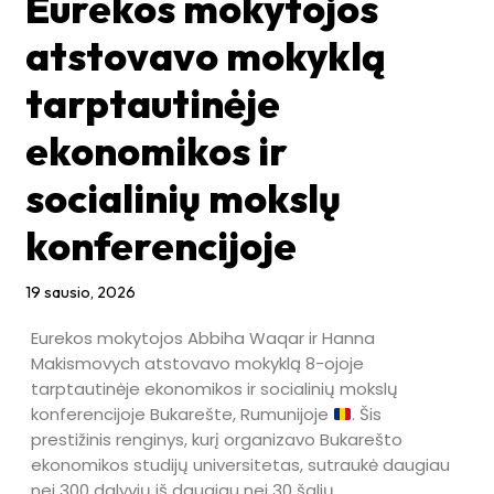
Eurekos mokytojos
atstovavo mokyklą
tarptautinėje
ekonomikos ir
socialinių mokslų
konferencijoje
19 sausio, 2026
Eurekos mokytojos Abbiha Waqar ir Hanna
M
akismovych atstovavo mokyklą 8-ojoje
tarptautinėje ekonomikos ir socialinių mokslų
konferencijoje
Bukarešte, Rumunijoje
. Šis
prestižinis renginys, kurį organizavo Bukarešto
ekonomikos studijų universitetas, sutraukė daugiau
nei 300 dalyvių iš
daugiau nei 30 šalių.